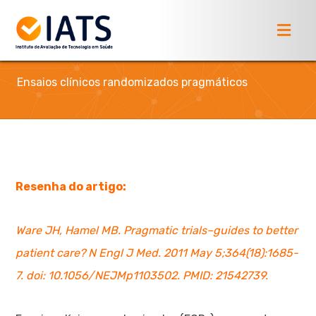
Ensaios clínicos randomizados pragmáticos
Resenha do artigo:
Ware JH, Hamel MB. Pragmatic trials–guides to better
patient care? N Engl J Med. 2011 May 5;364(18):1685-
7. doi: 10.1056/NEJMp1103502. PMID: 21542739.