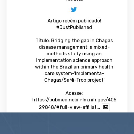
Artigo recém publicado!
#JustPublished
Título: Bridging the gap in Chagas
disease management: a mixed-
methods study using an
implementation science approach
within the Brazilian primary health
care system-'Implementa-
Chagas/SaMi-Trop project'
Acesse:
https://pubmed.ncbi.nlm.nih.gov/405
29848/#full-view-affiliat...
1
Twitter
veja mais