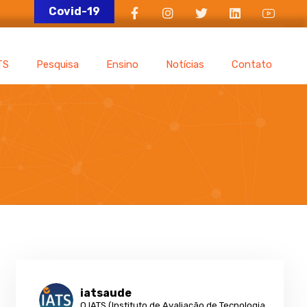
Covid-19
TS
Pesquisa
Ensino
Notícias
Contato
iatsaude
O IATS (Instituto de Avaliação de Tecnologia