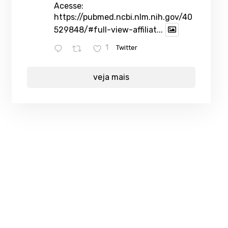
Acesse:
https://pubmed.ncbi.nlm.nih.gov/40
529848/#full-view-affiliat...
1
Twitter
veja mais