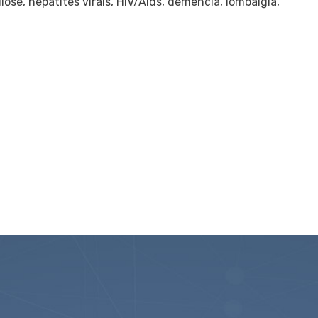
ose, hepatites virais, HIV/Aids, demência, lombalgia,