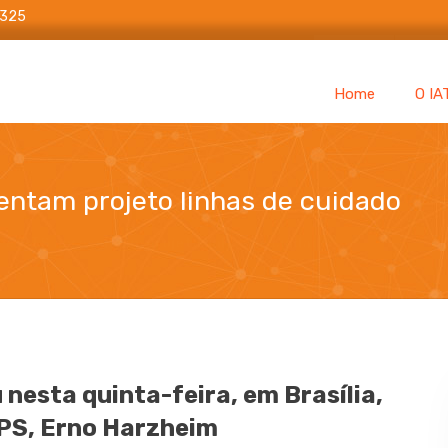
6325
Home
O IA
entam projeto linhas de cuidado
e e IATS apresentam projeto linhas de cuidado
nesta quinta-feira, em Brasília,
APS, Erno Harzheim