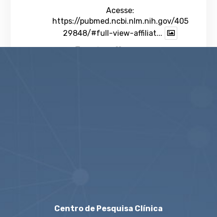
Acesse:
https://pubmed.ncbi.nlm.nih.gov/405
29848/#full-view-affiliat...
1
Twitter
veja mais
Centro de Pesquisa Clínica