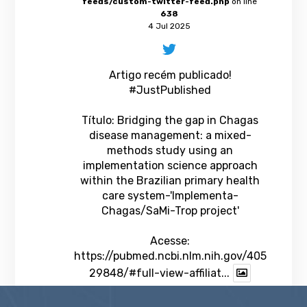
feeds/custom-twitter-feed.php
on line
638
4 Jul 2025
Artigo recém publicado!
#JustPublished
Título: Bridging the gap in Chagas
disease management: a mixed-
methods study using an
implementation science approach
within the Brazilian primary health
care system-'Implementa-
Chagas/SaMi-Trop project'
Acesse:
https://pubmed.ncbi.nlm.nih.gov/405
29848/#full-view-affiliat...
1
Twitter