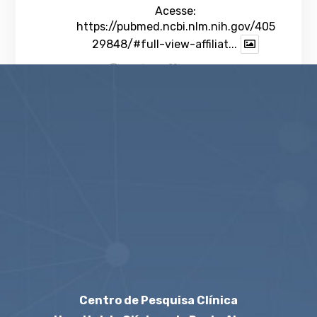
Acesse:
https://pubmed.ncbi.nlm.nih.gov/405
29848/#full-view-affiliat...
1
Twitter
veja mais
Centro de Pesquisa Clínica