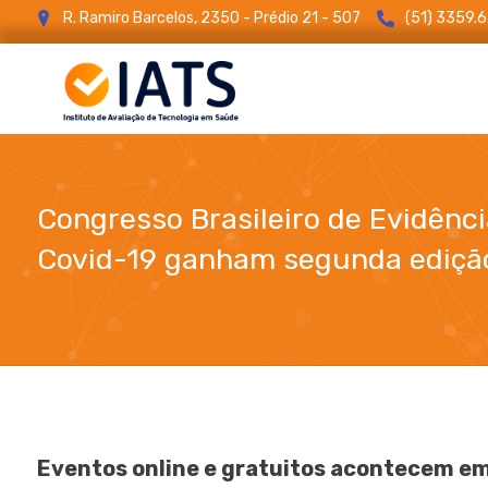
R. Ramiro Barcelos, 2350 - Prédio 21 - 507
(51) 3359.
Congresso Brasileiro de Evidênci
Covid-19 ganham segunda ediçã
blog
Uncategorized
Congresso Brasilei
Eventos online e gratuitos acontecem em