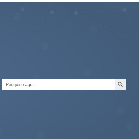
Search Button
Search
for: