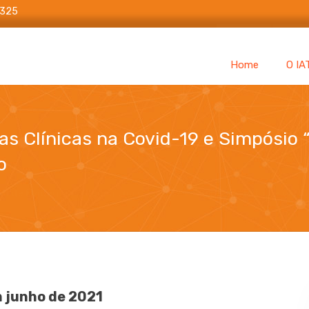
6325
Home
O IA
as Clínicas na Covid-19 e Simpósio 
o
ro de Evidências Clínicas na Covid-19 e Simpósio "Mitos e Ve
 junho de 2021