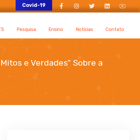
Covid-19
TS
Pesquisa
Ensino
Notícias
Contato
“Mitos e Verdades” Sobre a
rdades" Sobre a Covid-19 ganham segunda edição