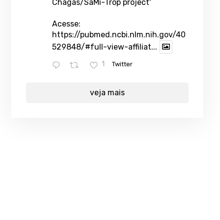
Chagas/SaMi-Trop project'
Acesse:
https://pubmed.ncbi.nlm.nih.gov/40
529848/#full-view-affiliat...
1
Twitter
veja mais