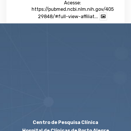
Acesse:
https://pubmed.ncbi.nlm.nih.gov/405
29848/#full-view-affiliat...
1
Twitter
veja mais
Centro de Pesquisa Clínica
Hospital de Clínicas de Porto Alegre