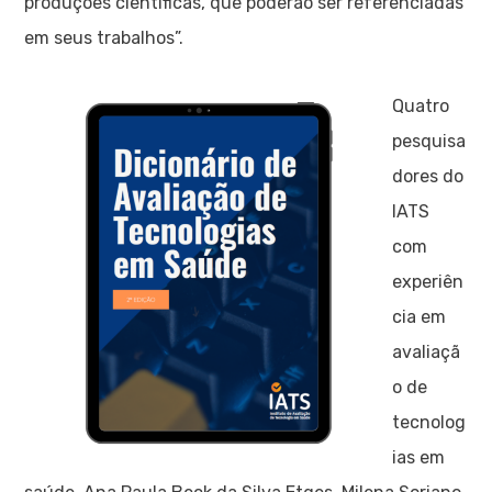
produções científicas, que poderão ser referenciadas
em seus trabalhos”.
Quatro
pesquisa
dores do
IATS
com
experiên
cia em
avaliaçã
o de
tecnolog
ias em