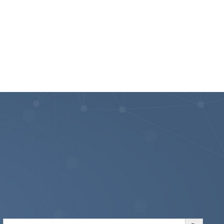
Search Button
Search