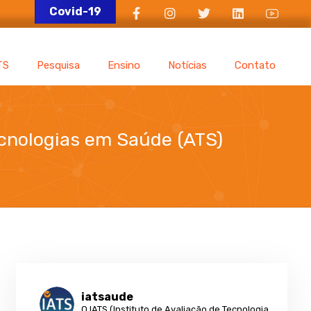
Covid-19
TS
Pesquisa
Ensino
Notícias
Contato
ecnologias em Saúde (ATS)
m Saúde (ATS)
iatsaude
O IATS (Instituto de Avaliação de Tecnologia