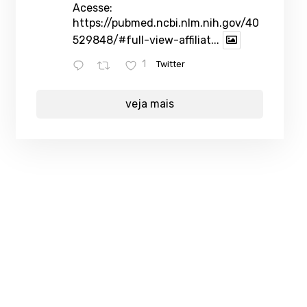
Acesse:
https://pubmed.ncbi.nlm.nih.gov/40
529848/#full-view-affiliat...
1
Twitter
veja mais