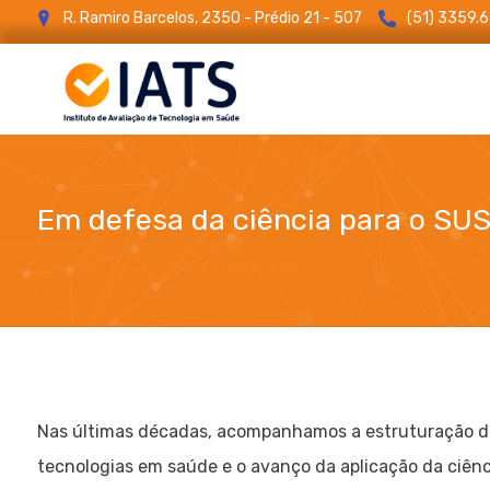
R. Ramiro Barcelos, 2350 - Prédio 21 - 507
(51) 3359.
Em defesa da ciência para o SUS
blog
Uncategorized
Em defesa da ciênc
Nas últimas décadas, acompanhamos a estruturação de 
tecnologias em saúde e o avanço da aplicação da ciênci