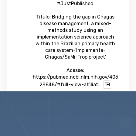
#JustPublished
Título: Bridging the gap in Chagas
disease management: a mixed-
methods study using an
implementation science approach
within the Brazilian primary health
care system-'Implementa-
Chagas/SaMi-Trop project'
Acesse:
https://pubmed.ncbi.nlm.nih.gov/405
29848/#full-view-affiliat...
1
Twitter
veja mais