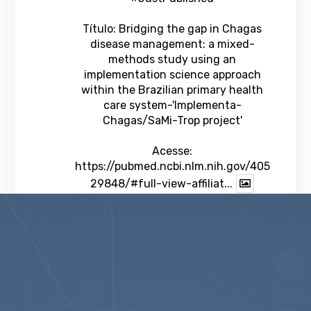
Título: Bridging the gap in Chagas
disease management: a mixed-
methods study using an
implementation science approach
within the Brazilian primary health
care system-'Implementa-
Chagas/SaMi-Trop project'
Acesse:
https://pubmed.ncbi.nlm.nih.gov/405
29848/#full-view-affiliat...
1
Twitter
veja mais