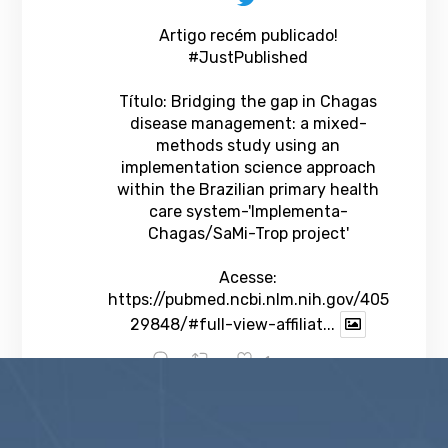
Artigo recém publicado!
#JustPublished
Título: Bridging the gap in Chagas
disease management: a mixed-
methods study using an
implementation science approach
within the Brazilian primary health
care system-'Implementa-
Chagas/SaMi-Trop project'
Acesse:
https://pubmed.ncbi.nlm.nih.gov/405
29848/#full-view-affiliat...
1
Twitter
veja mais