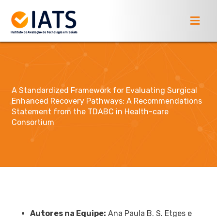
A Standardized Framework for Evaluating Surgical
Enhanced Recovery Pathways: A Recommendations
Statement from the TDABC in Health-care
Consortium
Autores na Equipe:
Ana Paula B. S. Etges e