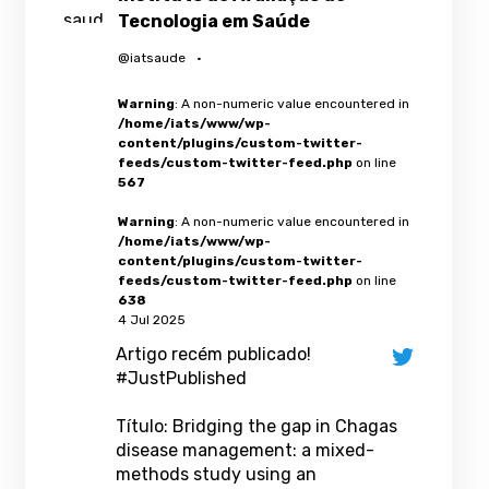
Tecnologia em Saúde
@iatsaude
·
Warning
: A non-numeric value encountered in
/home/iats/www/wp-
content/plugins/custom-twitter-
feeds/custom-twitter-feed.php
on line
567
Warning
: A non-numeric value encountered in
/home/iats/www/wp-
content/plugins/custom-twitter-
feeds/custom-twitter-feed.php
on line
638
4 Jul 2025
Artigo recém publicado!
#JustPublished
Título: Bridging the gap in Chagas
disease management: a mixed-
methods study using an