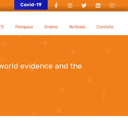
Covid-19
TS
Pesquisa
Ensino
Notícias
Contato
world evidence and the