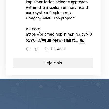
implementation science approach
within the Brazilian primary health
care system-'Implementa-
Chagas/SaMi-Trop project'
Acesse:
https://pubmed.ncbi.nlm.nih.gov/40
529848/#full-view-affiliat...
1
Twitter
veja mais