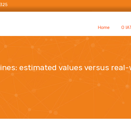
6325
Home
O IA
ines: estimated values versus real-
values versus real-world evidence and the implications