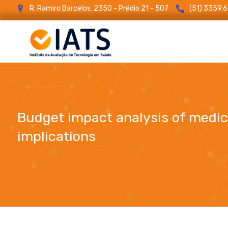
R. Ramiro Barcelos, 2350 - Prédio 21 - 507
(51) 3359.
Budget impact analysis of medic
implications
Budget impact analysis of medicines: estimated 