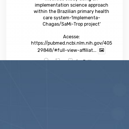
implementation science approach
within the Brazilian primary health
care system-'Implementa-
Chagas/SaMi-Trop project'
Acesse:
https://pubmed.ncbi.nlm.nih.gov/405
29848/#full-view-affiliat...
1
Twitter
veja mais