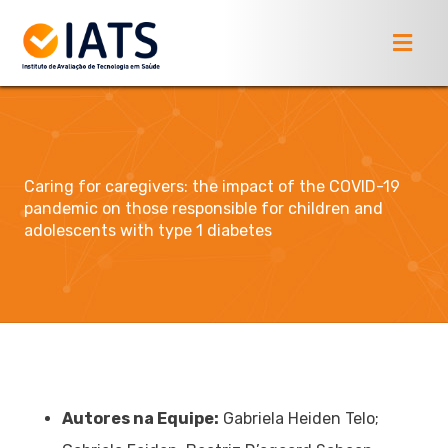
Caring for caregivers: the impact of the COVID-19
pandemic on those responsible for children and
adolescents with type 1 diabetes
Autores na Equipe:
Gabriela Heiden Telo;