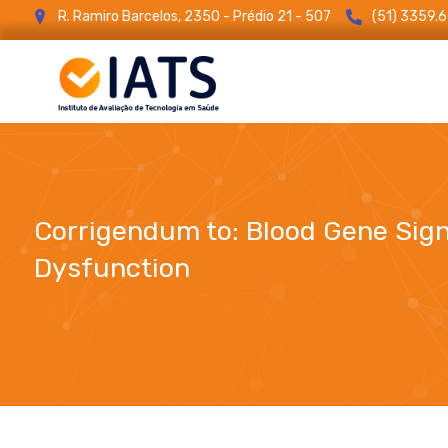
R. Ramiro Barcelos, 2350 - Prédio 21 - 507
(51) 3359.
Corrigendum to: Blood Gene Sign
Dysfunction
Corrigendum to: Blood Gene Signatures of Chag