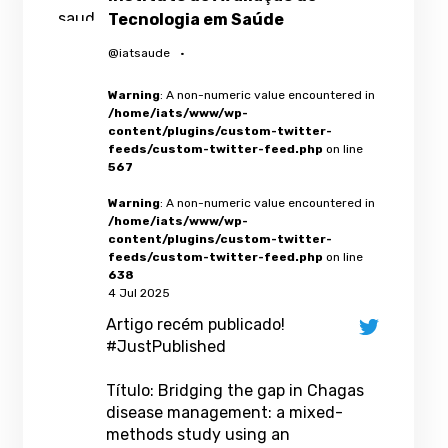
Tecnologia em Saúde
@iatsaude
·
Warning
: A non-numeric value encountered in
/home/iats/www/wp-
content/plugins/custom-twitter-
feeds/custom-twitter-feed.php
on line
567
Warning
: A non-numeric value encountered in
/home/iats/www/wp-
content/plugins/custom-twitter-
feeds/custom-twitter-feed.php
on line
638
4 Jul 2025
Artigo recém publicado!
#JustPublished
Título: Bridging the gap in Chagas
disease management: a mixed-
methods study using an