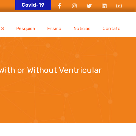
Covid-19
TS
Pesquisa
Ensino
Notícias
Contato
ith or Without Ventricular