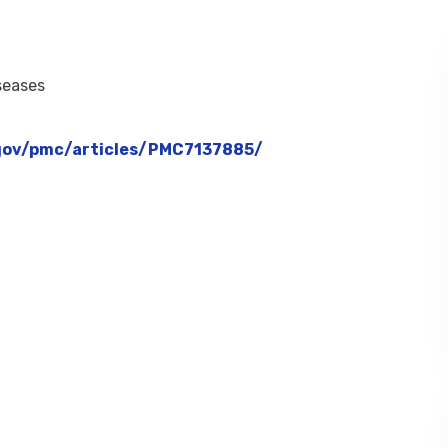
seases
.gov/pmc/articles/PMC7137885/