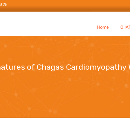
6325
Home
O IA
atures of Chagas Cardiomyopathy W
as Cardiomyopathy With or Without Ventricular Dysfunction