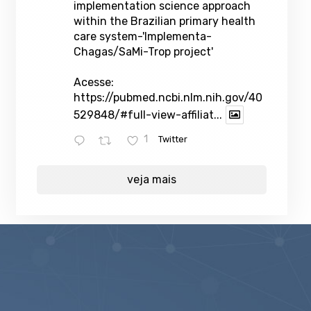
implementation science approach
within the Brazilian primary health
care system-'Implementa-
Chagas/SaMi-Trop project'
Acesse:
https://pubmed.ncbi.nlm.nih.gov/40
529848/#full-view-affiliat...
1
Twitter
veja mais