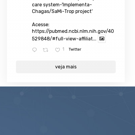
care system-'Implementa-
Chagas/SaMi-Trop project'
Acesse:
https://pubmed.ncbi.nlm.nih.gov/40
529848/#full-view-affiliat...
1
Twitter
veja mais