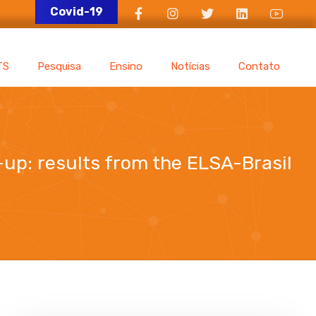
Covid-19
TS
Pesquisa
Ensino
Notícias
Contato
-up: results from the ELSA-Brasil