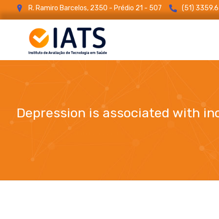
R. Ramiro Barcelos, 2350 - Prédio 21 - 507
(51) 3359.
Depression is associated with in
Depression is associated with increased adiposit