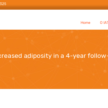
6325
Home
O IA
creased adiposity in a 4-year follow
y in a 4-year follow-up: results from the ELSA-Brasil