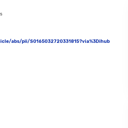
s
ticle/abs/pii/S0165032720331815?via%3Dihub