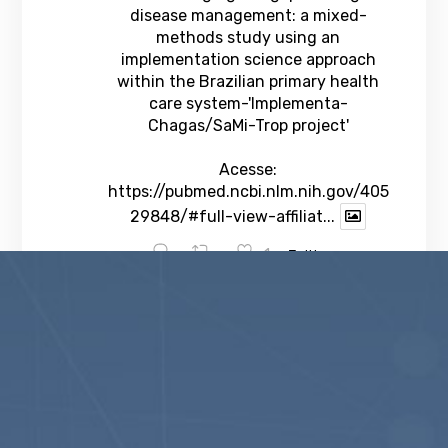
disease management: a mixed-
methods study using an
implementation science approach
within the Brazilian primary health
care system-'Implementa-
Chagas/SaMi-Trop project'
Acesse:
https://pubmed.ncbi.nlm.nih.gov/405
29848/#full-view-affiliat...
1
Twitter
veja mais