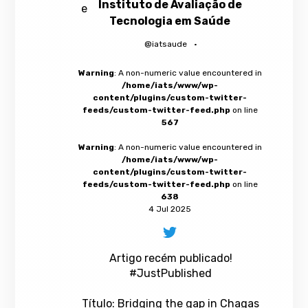
Instituto de Avaliação de
Tecnologia em Saúde
@iatsaude
·
Warning
: A non-numeric value encountered in
/home/iats/www/wp-
content/plugins/custom-twitter-
feeds/custom-twitter-feed.php
on line
567
Warning
: A non-numeric value encountered in
/home/iats/www/wp-
content/plugins/custom-twitter-
feeds/custom-twitter-feed.php
on line
638
4 Jul 2025
Artigo recém publicado!
#JustPublished
Título: Bridging the gap in Chagas