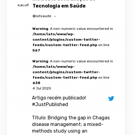
Tecnologia em Saúde
@iatsaude
·
Warning
: A non-numeric value encountered in
/home/iats/www/wp-
content/plugins/custom-twitter-
feeds/custom-twitter-feed.php
on line
567
Warning
: A non-numeric value encountered in
/home/iats/www/wp-
content/plugins/custom-twitter-
feeds/custom-twitter-feed.php
on line
638
4 Jul 2025
Artigo recém publicado!
#JustPublished
Título: Bridging the gap in Chagas
disease management: a mixed-
methods study using an