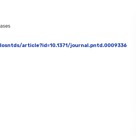
eases
plosntds/article?id=10.1371/journal.pntd.0009336