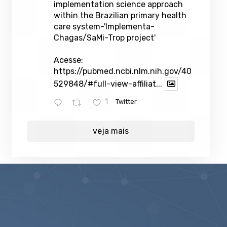
implementation science approach
within the Brazilian primary health
care system-'Implementa-
Chagas/SaMi-Trop project'
Acesse:
https://pubmed.ncbi.nlm.nih.gov/40
529848/#full-view-affiliat...
1
Twitter
veja mais