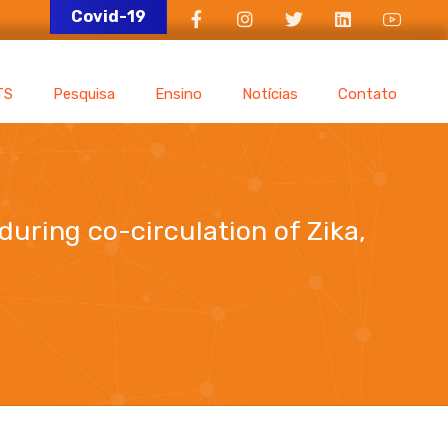
Covid-19
TS
Pesquisa
Ensino
Notícias
Contato
uring co-circulation of Zika,
 chikungunya viruses in Brazil and Venezuela