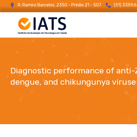
R. Ramiro Barcelos, 2350 - Prédio 21 - 507
(51) 3359.
Diagnostic performance of anti-Z
dengue, and chikungunya viruses
Diagnostic performance of anti-Zika virus IgM, I