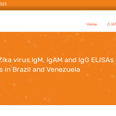
6325
Home
O IA
ika virus IgM, IgAM and IgG ELISAs d
 in Brazil and Venezuela
gAM and IgG ELISAs during co-circulation of Zika, dengue, and