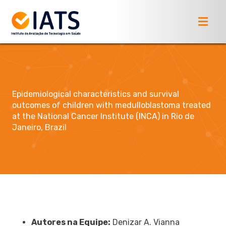
Epidemiological characteristics and survival
outcomes of children with medulloblastoma treated
at the National Cancer Institute (INCA) in Rio de
Janeiro, Brazil
Autores na Equipe:
Denizar A. Vianna