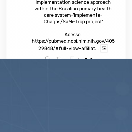
implementation science approach
within the Brazilian primary health
care system-'Implementa-
Chagas/SaMi-Trop project'
Acesse:
https://pubmed.ncbi.nlm.nih.gov/405
29848/#full-view-affiliat...
1
Twitter
veja mais