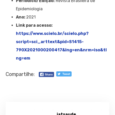
Períodico/Edição:
Revista Brasileira de
Epidemiologia
Ano:
2021
Link para acesso:
https://www.scielo.br/scielo.php?
script=sci_arttext&pid=S1415-
790X2021000200417&lng=en&nrm=iso&tl
ng=em
Compartilhe:
iatsaude