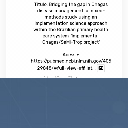
Título: Bridging the gap in Chagas
disease management: a mixed-
methods study using an
implementation science approach
within the Brazilian primary health
care system-'Implementa-
Chagas/SaMi-Trop project'
Acesse:
https://pubmed.ncbi.nlm.nih.gov/405
29848/#full-view-affiliat...
1
Twitter
veja mais