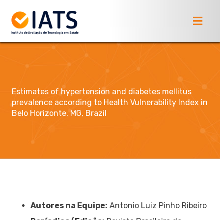
Estimates of hypertension and diabetes mellitus
prevalence according to Health Vulnerability Index in
Belo Horizonte, MG, Brazil
Autores na Equipe:
Antonio Luiz Pinho Ribeiro