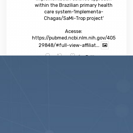
within the Brazilian primary health
care system-'Implementa-
Chagas/SaMi-Trop project'
Acesse:
https://pubmed.ncbi.nlm.nih.gov/405
29848/#full-view-affiliat...
1
Twitter
veja mais