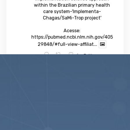
within the Brazilian primary health
care system-'Implementa-
Chagas/SaMi-Trop project'
Acesse:
https://pubmed.ncbi.nlm.nih.gov/405
29848/#full-view-affiliat...
1
Twitter
veja mais