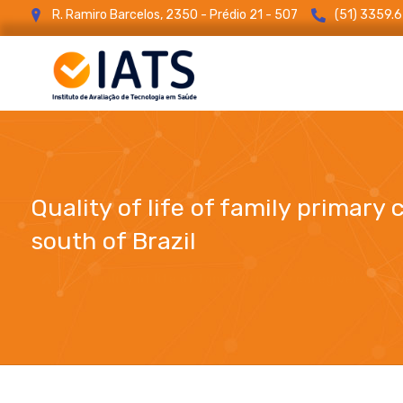
R. Ramiro Barcelos, 2350 - Prédio 21 - 507
(51) 3359.
Quality of life of family primary
south of Brazil
Quality of life of family primary caregivers of in