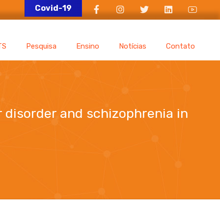
Covid-19
TS
Pesquisa
Ensino
Notícias
Contato
ar disorder and schizophrenia in
razil