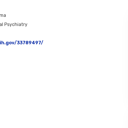
ima
al Psychiatry
nih.gov/33789497/