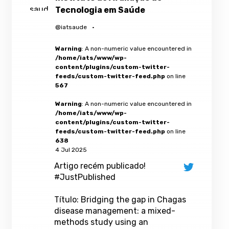
Tecnologia em Saúde
@iatsaude
·
Warning
: A non-numeric value encountered in
/home/iats/www/wp-
content/plugins/custom-twitter-
feeds/custom-twitter-feed.php
on line
567
Warning
: A non-numeric value encountered in
/home/iats/www/wp-
content/plugins/custom-twitter-
feeds/custom-twitter-feed.php
on line
638
4 Jul 2025
Artigo recém publicado!
#JustPublished
Título: Bridging the gap in Chagas
disease management: a mixed-
methods study using an