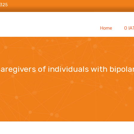
6325
Home
O IA
 caregivers of individuals with bipol
dividuals with bipolar disorder and schizophrenia in south of B