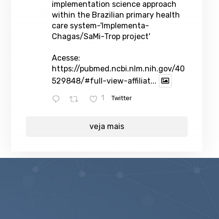
implementation science approach
within the Brazilian primary health
care system-'Implementa-
Chagas/SaMi-Trop project'
Acesse:
https://pubmed.ncbi.nlm.nih.gov/40
529848/#full-view-affiliat...
1
Twitter
veja mais