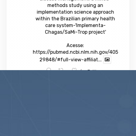
methods study using an
implementation science approach
within the Brazilian primary health
care system-'Implementa-
Chagas/SaMi-Trop project'
Acesse:
https://pubmed.ncbi.nlm.nih.gov/405
29848/#full-view-affiliat...
1
Twitter
veja mais