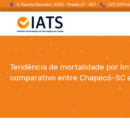
R. Ramiro Barcelos, 2350 - Prédio 21 - 507
(51) 3359.
Tendência de mortalidade por li
comparativo entre Chapecó-SC e
Tendência de mortalidade por linfoma não Hodgk