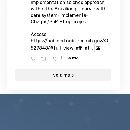
implementation science approach
within the Brazilian primary health
care system-'Implementa-
Chagas/SaMi-Trop project'
Acesse:
https://pubmed.ncbi.nlm.nih.gov/40
529848/#full-view-affiliat...
1
Twitter
veja mais