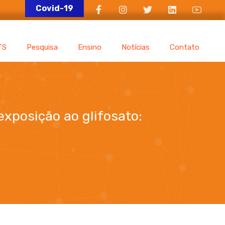
Covid-19
TS
Pesquisa
Ensino
Notícias
Contato
xposição ao glifosato:
 Chapecó-SC e o cenário nacional