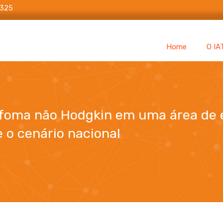
6325
Home
O IA
nfoma não Hodgkin em uma área de e
 o cenário nacional
in em uma área de exposição ao glifosato: comparativo entre