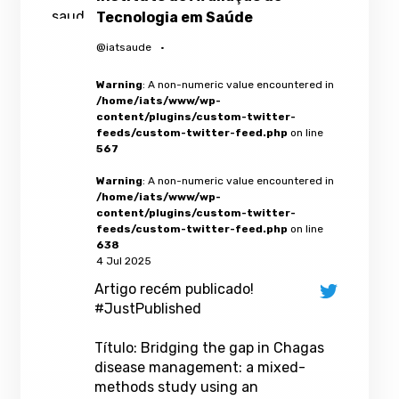
Tecnologia em Saúde
@iatsaude
·
Warning
: A non-numeric value encountered in
/home/iats/www/wp-
content/plugins/custom-twitter-
feeds/custom-twitter-feed.php
on line
567
Warning
: A non-numeric value encountered in
/home/iats/www/wp-
content/plugins/custom-twitter-
feeds/custom-twitter-feed.php
on line
638
4 Jul 2025
Artigo recém publicado!
#JustPublished
Título: Bridging the gap in Chagas
disease management: a mixed-
methods study using an