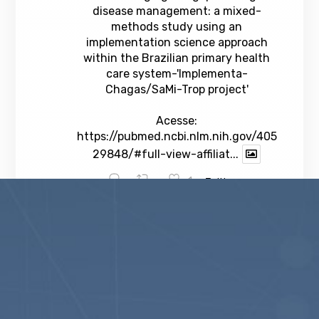
disease management: a mixed-
methods study using an
implementation science approach
within the Brazilian primary health
care system-'Implementa-
Chagas/SaMi-Trop project'
Acesse:
https://pubmed.ncbi.nlm.nih.gov/405
29848/#full-view-affiliat...
1
Twitter
veja mais