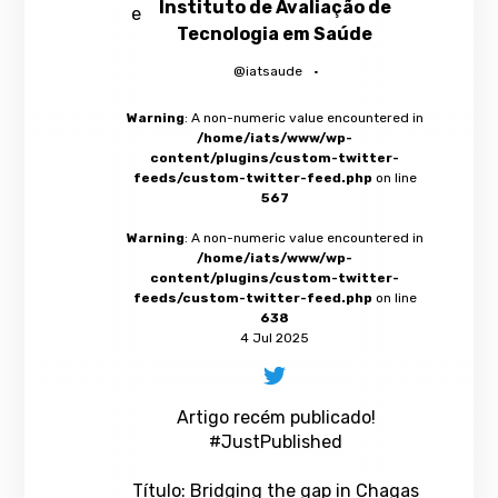
Instituto de Avaliação de
Tecnologia em Saúde
@iatsaude
·
Warning
: A non-numeric value encountered in
/home/iats/www/wp-
content/plugins/custom-twitter-
feeds/custom-twitter-feed.php
on line
567
Warning
: A non-numeric value encountered in
/home/iats/www/wp-
content/plugins/custom-twitter-
feeds/custom-twitter-feed.php
on line
638
4 Jul 2025
Artigo recém publicado!
#JustPublished
Título: Bridging the gap in Chagas