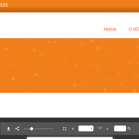
6325
Home
O IA