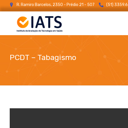
R. Ramiro Barcelos, 2350 - Prédio 21 - 507
(51) 3359.
PCDT – Tabagismo
PCDT - Tabagismo