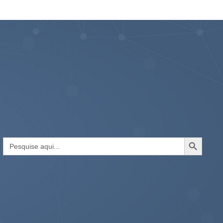
Search Button
Search
for: