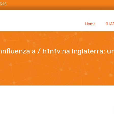
6325
Home
O IA
influenza a / h1n1v na Inglaterra:
fluenza a / h1n1v na Inglaterra: uma avaliação econômica em 