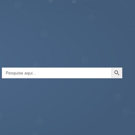
Search Button
Search
for: