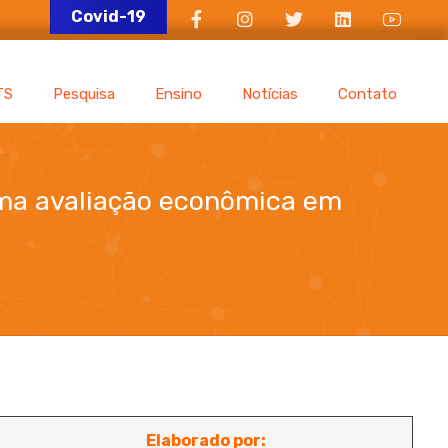
Covid-19
TS
Pesquisa
Ensino
Notícias
Contato
 uma avaliação econômica em
tempo real
Elaborado por: