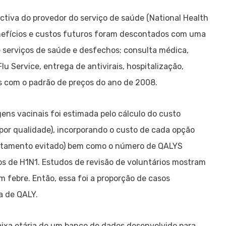
ectiva do provedor do serviço de saúde (National Health
enefícios e custos futuros foram descontados com uma
e serviços de saúde e desfechos: consulta médica,
u Service, entrega de antivirais, hospitalização,
s com o padrão de preços do ano de 2008.
ens vacinais foi estimada pelo cálculo do custo
por qualidade), incorporando o custo de cada opção
ratamento evitado) bem como o número de QALYS
s de H1N1. Estudos de revisão de voluntários mostram
 febre. Então, essa foi a proporção de casos
a de QALY.
aixa etária de um banco de dados desenvolvido para