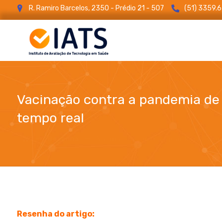
R. Ramiro Barcelos, 2350 - Prédio 21 - 507
(51) 3359.
Vacinação contra a pandemia de 
tempo real
Resenha
Vacinação contra a pandemia de in
Resenha do artigo: