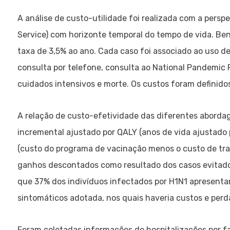
A análise de custo-utilidade foi realizada com a persp
Service) com horizonte temporal do tempo de vida. B
taxa de 3,5% ao ano. Cada caso foi associado ao uso d
consulta por telefone, consulta ao National Pandemic Fl
cuidados intensivos e morte. Os custos foram definido
A relação de custo-efetividade das diferentes abordag
incremental ajustado por QALY (anos de vida ajustado 
(custo do programa de vacinação menos o custo de t
ganhos descontados como resultado dos casos evitado
que 37% dos indivíduos infectados por H1N1 apresentam
sintomáticos adotada, nos quais haveria custos e perd
Foram coletadas informações de hospitalizações por f