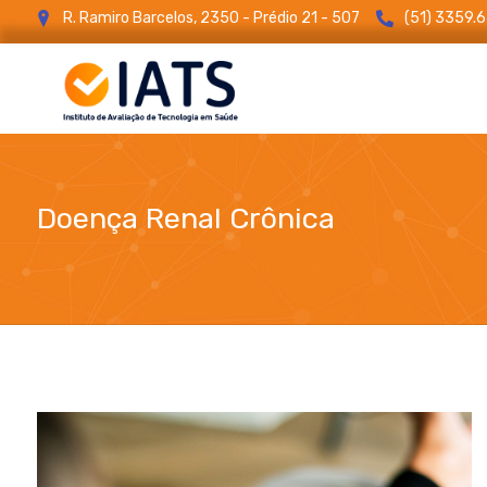
R. Ramiro Barcelos, 2350 - Prédio 21 - 507
(51) 3359.
Doença Renal Crônica
blog
Doença Renal Crônica