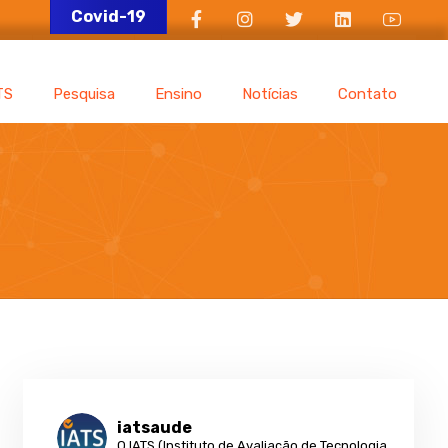
Covid-19
TS
Pesquisa
Ensino
Notícias
Contato
iatsaude
O IATS (Instituto de Avaliação de Tecnologia