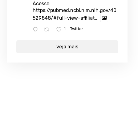
Acesse:
https://pubmed.ncbi.nlm.nih.gov/40
529848/#full-view-affiliat...
1
Twitter
veja mais