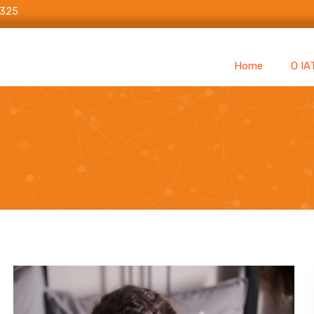
6325
Home
O IA