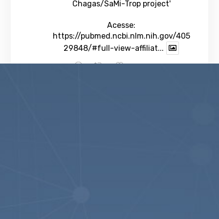
Chagas/SaMi-Trop project'
Acesse:
https://pubmed.ncbi.nlm.nih.gov/405
29848/#full-view-affiliat...
1
Twitter
veja mais