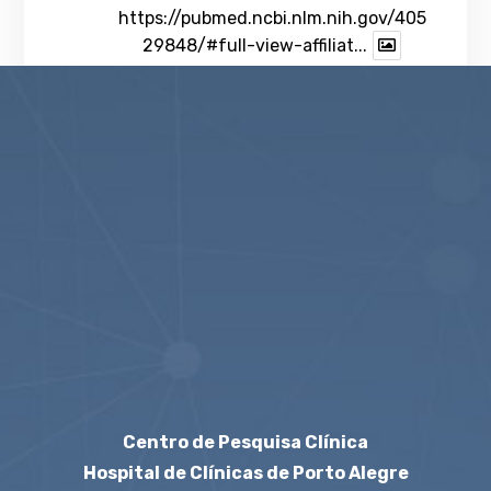
https://pubmed.ncbi.nlm.nih.gov/405
29848/#full-view-affiliat...
1
Twitter
veja mais
Centro de Pesquisa Clínica
Hospital de Clínicas de Porto Alegre