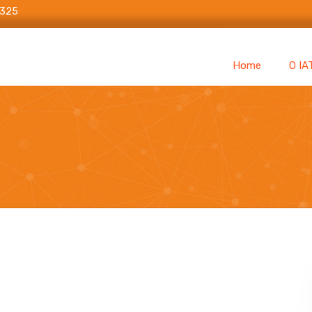
6325
Home
O IA