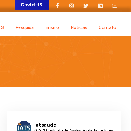
Covid-19
TS
Pesquisa
Ensino
Notícias
Contato
iatsaude
O IATS (Instituto de Avaliação de Tecnologia