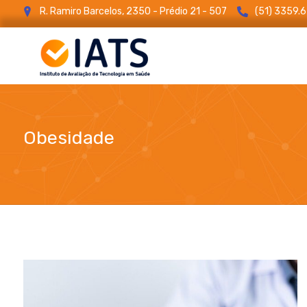
R. Ramiro Barcelos, 2350 - Prédio 21 - 507
(51) 3359.
Obesidade
blog
Obesidade