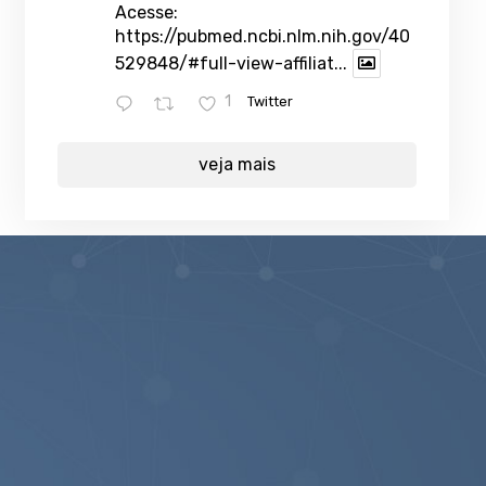
Acesse:
https://pubmed.ncbi.nlm.nih.gov/40
529848/#full-view-affiliat...
1
Twitter
veja mais