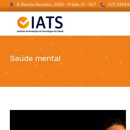
R. Ramiro Barcelos, 2350 - Prédio 21 - 507
(51) 3359.
Saúde mental
blog
Saúde mental