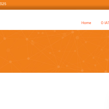
6325
Home
O IA