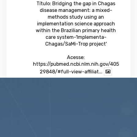
Título: Bridging the gap in Chagas
disease management: a mixed-
methods study using an
implementation science approach
within the Brazilian primary health
care system-'Implementa-
Chagas/SaMi-Trop project'
Acesse:
https://pubmed.ncbi.nlm.nih.gov/405
29848/#full-view-affiliat...
1
Twitter
veja mais