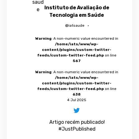
Instituto de Avaliação de
Tecnologia em Saúde
@iatsaude
·
Warning
: A non-numeric value encountered in
/home/iats/www/wp-
content/plugins/custom-twitter-
feeds/custom-twitter-feed.php
on line
567
Warning
: A non-numeric value encountered in
/home/iats/www/wp-
content/plugins/custom-twitter-
feeds/custom-twitter-feed.php
on line
638
4 Jul 2025
Artigo recém publicado!
#JustPublished