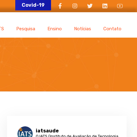
Covid-19
TS
Pesquisa
Ensino
Notícias
Contato
iatsaude
O IATS (Instituto de Avaliação de Tecnologia