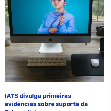
IATS divulga primeiras
evidências sobre suporte da