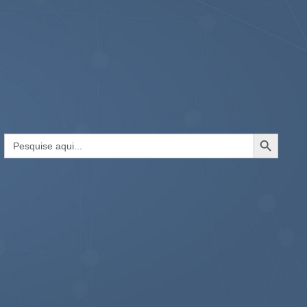
Search Button
Search
for: