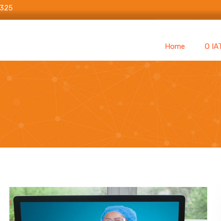
6325
Home
O IA