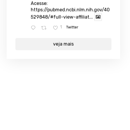
Acesse:
https://pubmed.ncbi.nlm.nih.gov/40
529848/#full-view-affiliat...
1
Twitter
veja mais