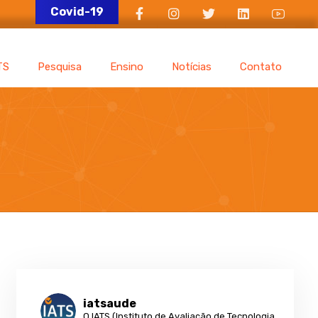
Covid-19
TS
Pesquisa
Ensino
Notícias
Contato
iatsaude
O IATS (Instituto de Avaliação de Tecnologia