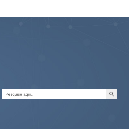
Search Button
Search
for: