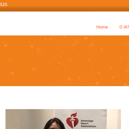
6325
Home
O IA