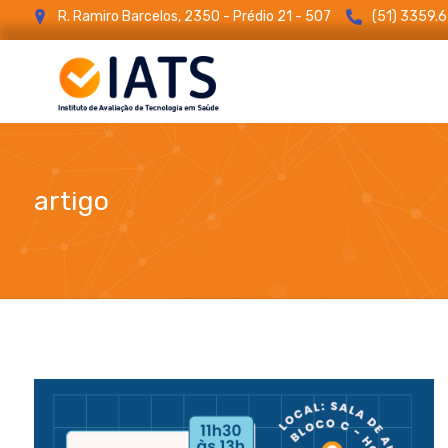
R. Ramiro Barcelos, 2350 - Prédio 21 - 507
(51) 3359.
artigo
blog
artigo