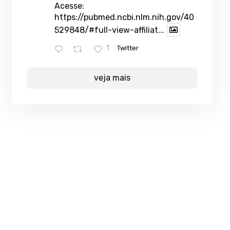
Acesse:
https://pubmed.ncbi.nlm.nih.gov/40
529848/#full-view-affiliat...
1
Twitter
veja mais