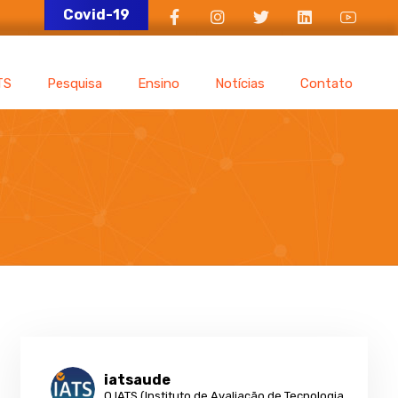
Covid-19
TS
Pesquisa
Ensino
Notícias
Contato
iatsaude
O IATS (Instituto de Avaliação de Tecnologia