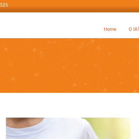
6325
Home
O IA