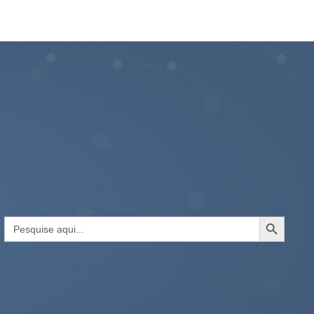
Search Button
Search
for: