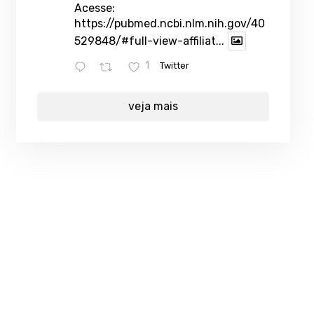
Acesse:
https://pubmed.ncbi.nlm.nih.gov/40
529848/#full-view-affiliat...
1
Twitter
veja mais