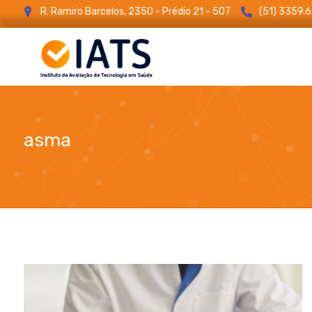
R. Ramiro Barcelos, 2350 - Prédio 21 - 507
(51) 3359.
asma
blog
asma